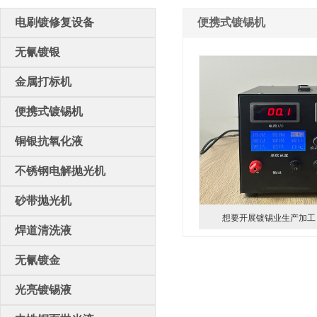
电刷镀修复设备
便携式镀锡机
无氰镀银
金属打标机
便携式镀锡机
铜银抗氧化液
不锈钢电解抛光机
砂带抛光机
想要开展镀锡业生产加工
焊道清洗液
无氰镀金
光亮镀锡液